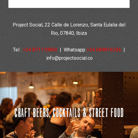
Project Social, 22 Calle de Lorenzo, Santa Eulalia del
Rio, 07840, Ibiza
Tel :
+34 871110893
|
Whatsapp
+34 689816336
|
info@projectsocial.co