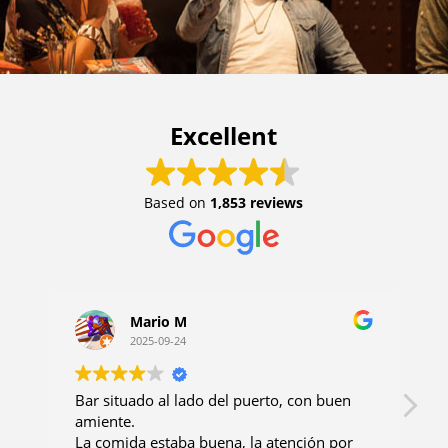
Excellent
Based on
1,853 reviews
Mario M
2025-09-24
Bar situado al lado del puerto, con buen
Bo
amiente.
al
La comida estaba buena, la atención por
ab