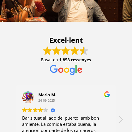
Excel·lent
Basat en
1,853 ressenyes
Mario M.
24-09-2025
Bar situat al lado del puerto, amb bon
Bo
amiente. La comida estaba buena, la
al
atención por parte de los camareros
ab