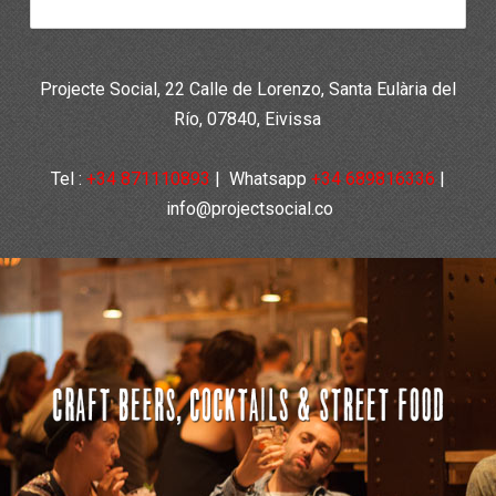
Projecte Social, 22 Calle de Lorenzo, Santa Eulària del
Río, 07840, Eivissa
Tel :
+34 871110893
|
Whatsapp
+34 689816336
|
info@projectsocial.co