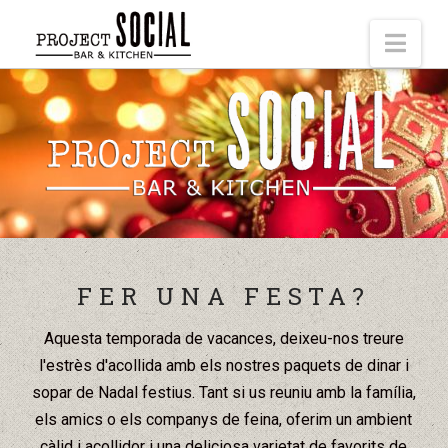
Nav
FER UNA FESTA?
Aquesta temporada de vacances, deixeu-nos treure
l'estrès d'acollida amb els nostres paquets de dinar i
sopar de Nadal festius. Tant si us reuniu amb la família,
els amics o els companys de feina, oferim un ambient
càlid i acollidor i una deliciosa varietat de favorits de