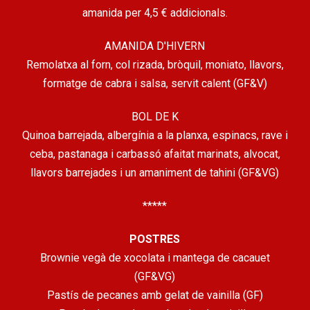
amanida per 4,5 € addicionals.
AMANIDA D'HIVERN
Remolatxa al forn, col rizada, bròquil, moniato, llavors,
formatge de cabra i salsa, servit calent (GF&V)
BOL DE K
Quinoa barrejada, albergínia a la planxa, espinacs, rave i
ceba, pastanaga i carbassó afaitat marinats, alvocat,
llavors barrejades i un amaniment de tahini (GF&VG)
*****
POSTRES
Brownie vegà de xocolata i mantega de cacauet
(GF&VG)
Pastís de pecanes amb gelat de vainilla (GF)