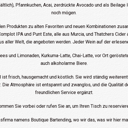
hältlich), Pfannkuchen, Acai, zerdrückte Avocado und als Beilage
noch mögen.
onalen Produkten zu alten Favoriten und neuen Kombinationen zu
 Complot IPA und Punt Este, alle aus Murcia, und Thatchers Cide
 aller Welt, die angeboten werden. Jeder Wein auf der erlesene
s und Limonaden, Kurkuma-Latte, Chai-Latte, vor Ort gerösteter 
auch alkoholarme Biere.
 ist frisch, hausgemacht und köstlich. Sie wird ständig weiteren
r. Die Atmosphäre ist entspannt und zwanglos, und die Qualität d
freundlichen Service ergänzt.
mmen Sie vorbei oder rufen Sie an, um Ihren Tisch zu reservier
sfirma namens Boutique Bartending, wo wir das, was wir hier ma