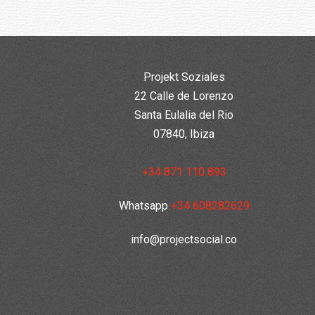
Projekt Soziales
22 Calle de Lorenzo
Santa Eulalia del Rio
07840, Ibiza
+34 871 110 893
Whatsapp
+34 608282629
info@projectsocial.co