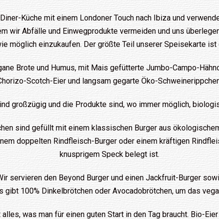
n Diner-Küche mit einem Londoner Touch nach Ibiza und verwende
dem wir Abfälle und Einwegprodukte vermeiden und uns überlegen
wie möglich einzukaufen. Der größte Teil unserer Speisekarte ist g
egane Brote und Humus, mit Mais gefütterte Jumbo-Campo-Hähnc
Chorizo-Scotch-Eier und langsam gegarte Öko-Schweinerippchen
 sind großzügig und die Produkte sind, wo immer möglich, biologi
tchen sind gefüllt mit einem klassischen Burger aus ökologischem
inem doppelten Rindfleisch-Burger oder einem kräftigen Rindfle
knusprigem Speck belegt ist.
 Wir servieren den Beyond Burger und einen Jackfruit-Burger sow
 es gibt 100% Dinkelbrötchen oder Avocadobrötchen, um das vegan
 alles, was man für einen guten Start in den Tag braucht. Bio-Ei