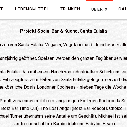
TE
LEBENSMITTEL
TRINKEN
GAL
ÜBER
Projekt Social Bar & Küche, Santa Eulalia
rzen von Santa Eulalia. Veganer, Vegetarier und Fleischesser alle
anzjährig geöffnet, Speisen werden den ganzen Tag über servier
anta Eulalia, das mit einem Hauch von industriellem Schick und ein
 Fahrzeugtors zum Hafen von Santa Eulalia gelegen, serviert da
e köstliche Dosis Londoner Coolness - sieben Tage die Woche 
fitt zusammen mit ihrem langjährigen Kollegen Rodrigo da Silv
r Best Bar Time Out), The Lost Angel (Best Bar Readers Choice
chael Turner übernahm seine Anteile am Geschäft. Michael ist sei
Gastfreundschaft im Bambuddah und Babylon Beach.