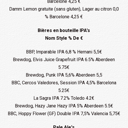
Barcelone 4,25 €
Damm Lemon gratuite (sans gluten), Lager au citron 0,0
% Barcelone 4,25 €
Bières en bouteille IPA's
Nom Style % De €
BBP, Imparable IPA 6,8 % Hernani 5,5€
Brewdog, Elvis Juice Grapefruit IPA 6.5% Aberdeen
5.75€
Brewdog, Punk IPA 5,6% Aberdeen 5,5
BBC, Cercos Valedores, Session IPA 4,5% Barcelona
5.25€
La Sagra IPA 7.2% Toledo 4.2€
Brewdog, Hazy Jane Hazy IPA 5% Aberdeen 5.5€
BBC, Hoppy Flower (GF) Double IPA 7,5% Valencia 5,75€
Pale Ale's